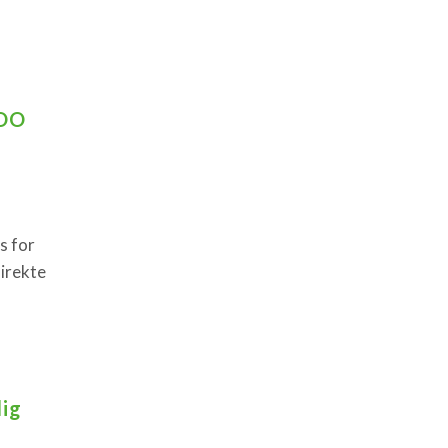
ZOO
s for
irekte
lig