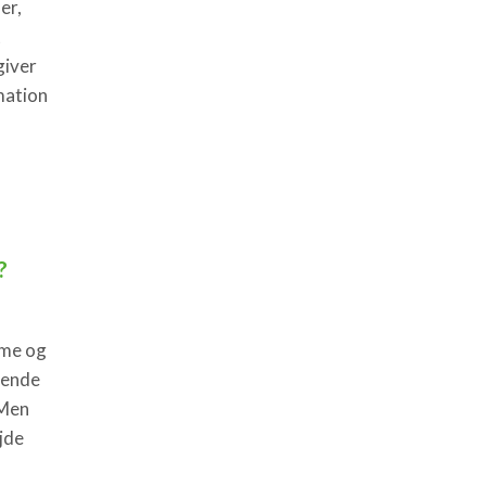
er,
t
giver
mation
?
sme og
gende
 Men
jde