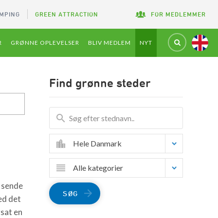
MPING
GREEN ATTRACTION
FOR MEDLEMMER
R
GRØNNE OPLEVELSER
BLIV MEDLEM
NYT
Find grønne steder
Hele Danmark
Alle kategorier
t sende
SØG
ed det
sat en