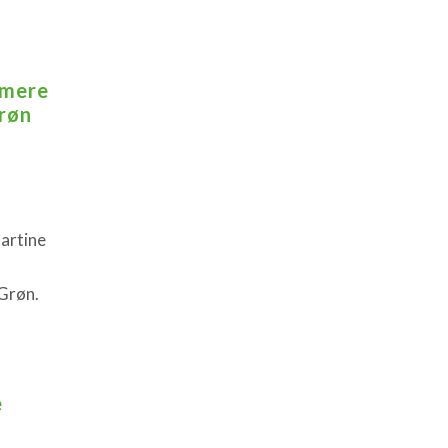
 mere
grøn
artine
:Grøn.
e