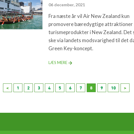
06 december, 2021
Fra næste år vil Air New Zealand kun
promovere bæredygtige attraktioner
turismeprodukter i New Zealand. Det 
ske via landets modsvarighed til det d
Green Key-koncept.
LÆS MERE
<
1
2
3
4
5
6
7
8
9
10
>