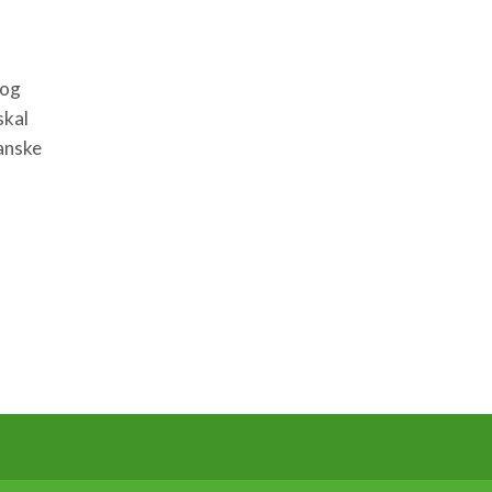
 og
skal
anske