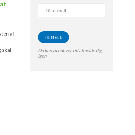
fat
ten af
 skal
Du kan til enhver tid afmelde dig
igen