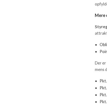
opfylde
Mere 
Styre
attrakt
Obli
Poin
Der er
mens d
Pkt
Pkt.
Pkt.
Pkt.