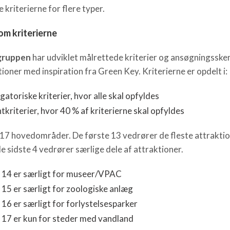
 kriterierne for flere typer.
om kriterierne
gruppen
har udviklet målrettede kriterier og ansøgningsske
ioner med inspiration fra Green Key. Kriterierne er opdelt i:
gatoriske kriterier, hvor alle skal opfyldes
tkriterier, hvor 40 % af kriterierne skal opfyldes
 17 hovedområder. De første 13 vedrører de fleste attraktio
e sidste 4 vedrører særlige dele af attraktioner.
. 14 er særligt for museer/VPAC
 15 er særligt for zoologiske anlæg
 16 er særligt for forlystelsesparker
 17 er kun for steder med vandland