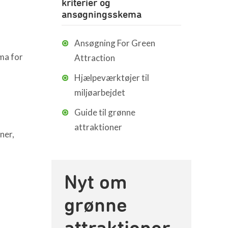
kriterier og
ansøgningsskema
Ansøgning For Green
ma for
Attraction
Hjælpeværktøjer til
miljøarbejdet
Guide til grønne
attraktioner
ner,
Nyt om
grønne
attraktioner