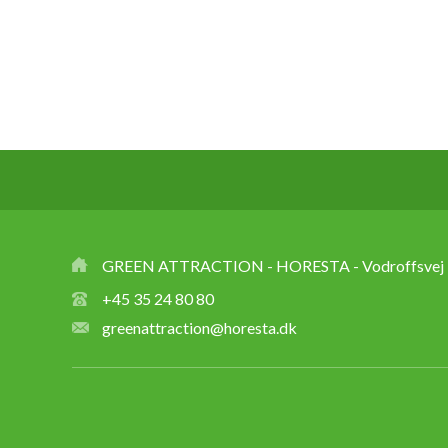
GREEN ATTRACTION - HORESTA - Vodroffsvej 3
+45 35 24 80 80
greenattraction@horesta.dk