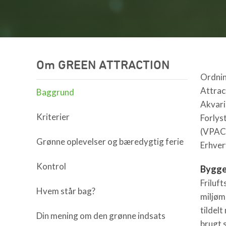
Om GREEN ATTRACTION
Ordnin
Attrac
Baggrund
Akvari
Kriterier
Forlys
(VPAC
Grønne oplevelser og bæredygtig ferie
Erhver
Kontrol
Bygge
Friluf
Hvem står bag?
miljøm
tildel
Din mening om den grønne indsats
brugt 