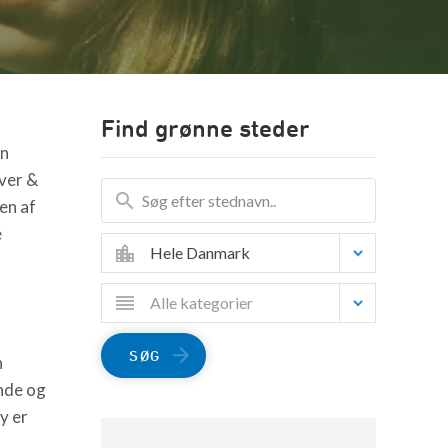
Find grønne steder
en
ver &
en af
e
Hele Danmark
Alle kategorier
SØG
n
ande og
y er