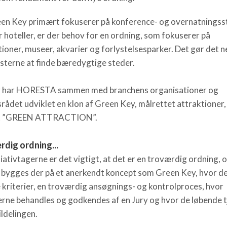
en Key primært fokuserer på konference- og overnatningss
r hoteller, er der behov for en ordning, som fokuserer på
tioner, museer, akvarier og forlystelsesparker. Det gør det 
sterne at finde bæredygtige steder.
 har HORESTA sammen med branchens organisationer og
tsrådet udviklet en klon af Green Key, målrettet attraktioner
t ”GREEN ATTRACTION”.
dig ordning...
tiativtagerne er det vigtigt, at det er en troværdig ordning, 
 bygges der på et anerkendt koncept som Green Key, hvor de
e kriterier, en troværdig ansøgnings- og kontrolproces, hvor
rne behandles og godkendes af en Jury og hvor de løbende 
ildelingen.