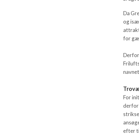
Da Gre
og isæ
attrak
for gæ
Derfor
Friluf
navne
Trovær
For ini
derfor
striks
ansøge
efter t