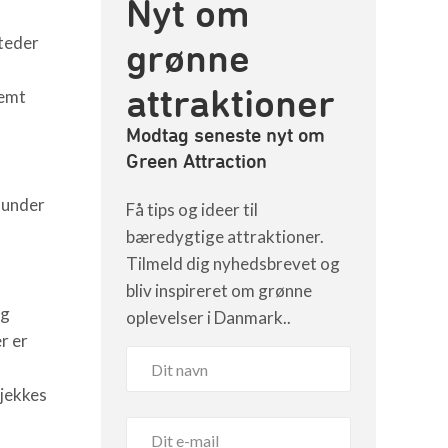
Nyt om
teder
grønne
attraktioner
nemt
Modtag seneste nyt om
Green Attraction
, under
Få tips og ideer til
bæredygtige attraktioner.
Tilmeld dig nyhedsbrevet og
bliv inspireret om grønne
og
oplevelser i Danmark..
r er
tjekkes