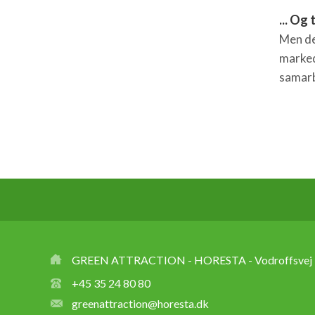
... Og
Men det
marked
samarb
GREEN ATTRACTION - HORESTA - Vodroffsvej 3
+45 35 24 80 80
greenattraction@horesta.dk