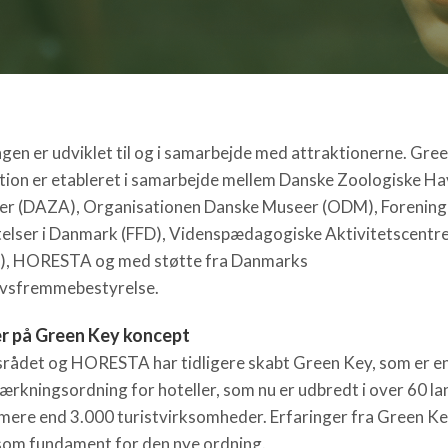
gen er udviklet til og i samarbejde med attraktionerne. Gre
tion er etableret i samarbejde mellem Danske Zoologiske Ha
er (DAZA), Organisationen Danske Museer (ODM), Forening
telser i Danmark (FFD), Videnspædagogiske Aktivitetscentr
), HORESTA og med støtte fra Danmarks
vsfremmebestyrelse.
r på Green Key koncept
tsrådet og HORESTA har tidligere skabt Green Key, som er e
ærkningsordning for hoteller, som nu er udbredt i over 60 l
t mere end 3.000 turistvirksomheder. Erfaringer fra Green Ke
som fundament for den nye ordning.