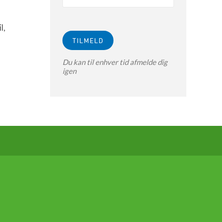
l,
Du kan til enhver tid afmelde dig
igen