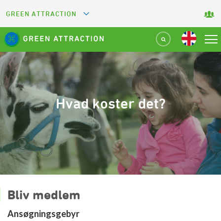
GREEN ATTRACTION
GREETS
GREEN KEY
GREEN RESTAURANT
Hvad koster det?
GREEN SPORT FACILITY
GREEN TOURISM ORGANIZATION
GREEN CAMPING
Bliv medlem
Ansøgningsgebyr