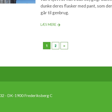
dunke deres flasker med pant, som d
går til genbrug.
LÆS MERE
1
2
>
2 - DK-1900 Frederiksberg C