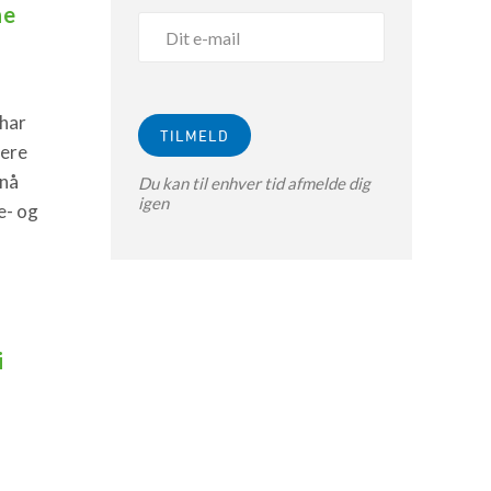
ne
 har
lere
pnå
Du kan til enhver tid afmelde dig
igen
e- og
i