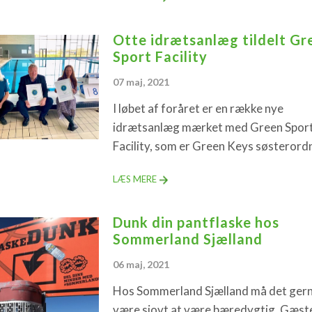
Otte idrætsanlæg tildelt Gr
Sport Facility
07 maj, 2021
I løbet af foråret er en række nye
idrætsanlæg mærket med Green Spor
Facility, som er Green Keys søsterord
LÆS MERE
Dunk din pantflaske hos
Sommerland Sjælland
06 maj, 2021
Hos Sommerland Sjælland må det ger
være sjovt at være bæredygtig. Gæst