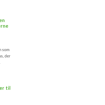
en
erne
om som
us, der
.
r til