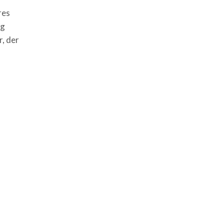
res
og
, der