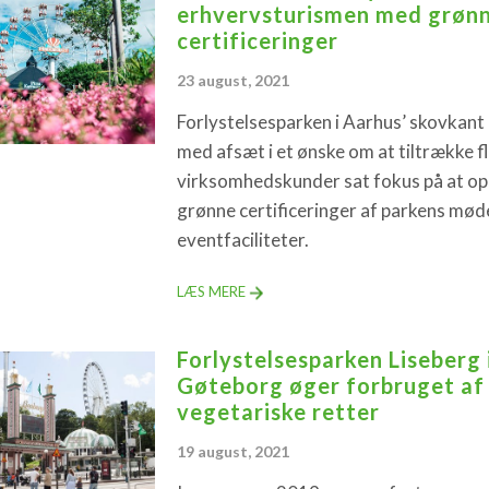
erhvervsturismen med grøn
certificeringer
23 august, 2021
Forlystelsesparken i Aarhus’ skovkant
med afsæt i et ønske om at tiltrække f
virksomhedskunder sat fokus på at o
grønne certificeringer af parkens mød
eventfaciliteter.
LÆS MERE
Forlystelsesparken Liseberg 
Gøteborg øger forbruget af
vegetariske retter
19 august, 2021