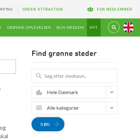
MPING
GREEN ATTRACTION
FOR MEDLEMMER
R
GRØNNE OPLEVELSER
BLIV MEDLEM
NYT
Find grønne steder
e
Hele Danmark
Alle kategorier
SØG
 og
skal