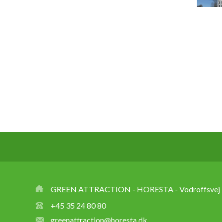
GREEN ATTRACTION - HORESTA - Vodroffsvej 3
+45 35 24 80 80
greenattraction@horesta.dk