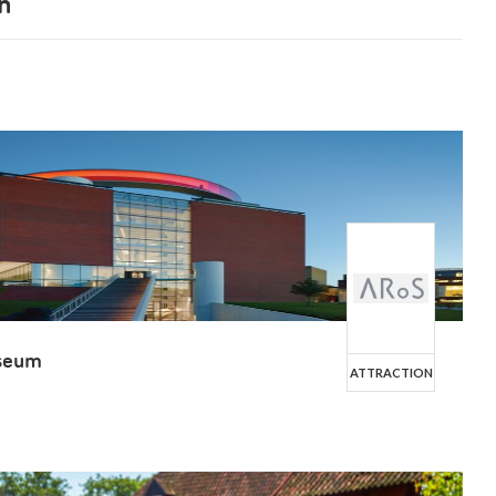
n
seum
ATTRACTION