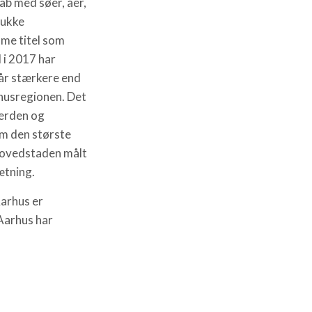
ab med søer, åer,
mukke
me titel som
i 2017 har
tår stærkere end
husregionen. Det
verden og
m den største
 hovedstaden målt
ætning.
Aarhus er
Aarhus har