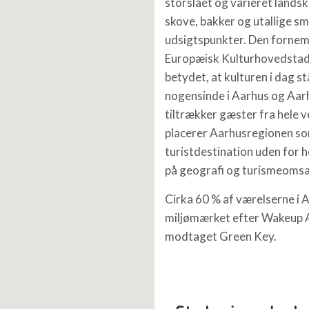
storslået og varieret landsk
skove, bakker og utallige s
udsigtspunkter. Den fornem
Europæisk Kulturhovedstad 
betydet, at kulturen i dag s
nogensinde i Aarhus og Aar
tiltrækker gæster fra hele 
placerer Aarhusregionen so
turistdestination uden for
på geografi og turismeoms
Cirka 60 % af værelserne i 
miljømærket efter Wakeup 
modtaget Green Key.