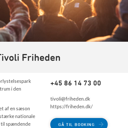
Tivoli Friheden
orlystelsespark
+45 86 14 73 00
ntrum i den
tivoli@friheden.dk
https://friheden.dk/
bet af en sæson
stærke nationale
 til spændende
GÅ TIL BOOKING