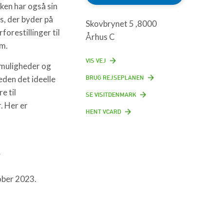
rken har også sin
s, der byder på
Skovbrynet 5 ,8000
forestillinger til
Århus C
um.
VIS VEJ
muligheder og
BRUG REJSEPLANEN
eden det ideelle
re til
SE VISITDENMARK
 Her er
HENT VCARD
s
ober 2023.