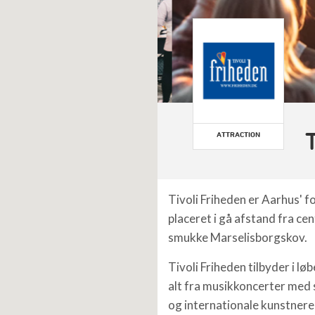
ATTRACTION
Tivoli Friheden er Aarhus' f
placeret i gå afstand fra ce
smukke Marselisborgskov.
Tivoli Friheden tilbyder i lø
alt fra musikkoncerter med 
og internationale kunstnere