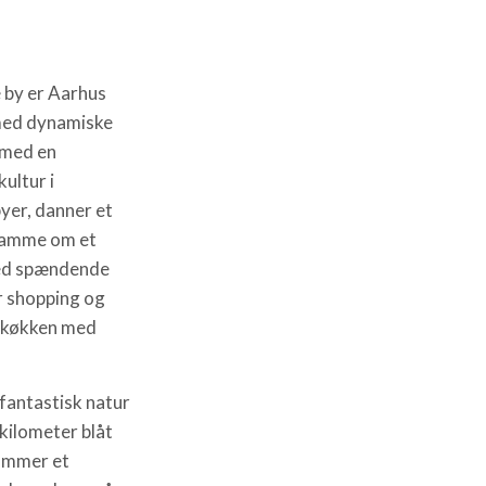
by er Aarhus
med dynamiske
 med en
ultur i
yer, danner et
 ramme om et
med spændende
r shopping og
 køkken med
fantastisk natur
 kilometer blåt
rammer et