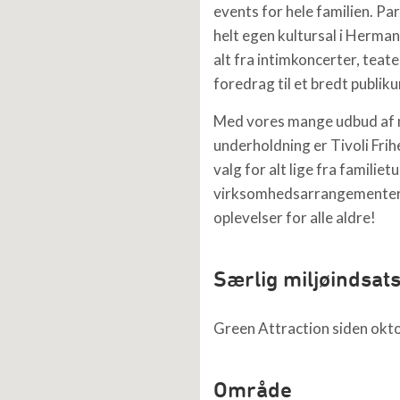
events for hele familien. Pa
helt egen kultursal i Herman
alt fra intimkoncerter, teater
foredrag til et bredt publik
Med vores mange udbud af 
underholdning er Tivoli Frih
valg for alt lige fra familietu
virksomhedsarrangementer.
oplevelser for alle aldre!
Særlig miljøindsat
Green Attraction siden okt
Område