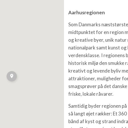
Aarhusregionen
Som Danmarks næststørste 
midtpunktet for en region 
og kreative byer, unik natur
nationalpark samt kunst og k
verdensklasse. I regionens b
historisk miljø den smukke
kreativt og levende byliv 
attraktioner, muligheder fo
smagsprøver på det danske
friske, lokale råvarer.
Samtidig byder regionen på 
så langt øjet rækker: Et 360
bånd af kyst og strand ind